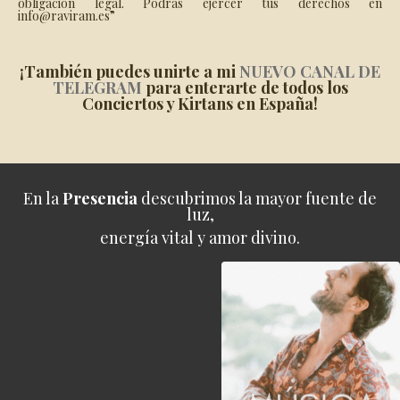
obligación legal. Podrás ejercer tus derechos en
info@raviram.es
”
¡También puedes unirte a mi
NUEVO CANAL DE
TELEGRAM
para enterarte de todos los
Conciertos y Kirtans en España!
En la
Presencia
descubrimos la mayor
fuente de
luz,
energía vital y amor divino.