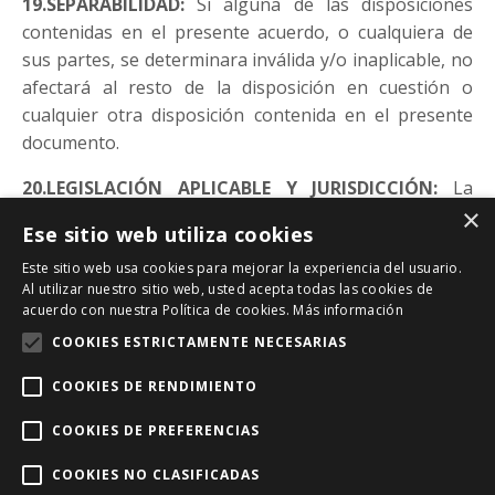
19.SEPARABILIDAD:
Si alguna de las disposiciones
contenidas en el presente acuerdo, o cualquiera de
sus partes, se determinara inválida y/o inaplicable, no
afectará al resto de la disposición en cuestión o
cualquier otra disposición contenida en el presente
documento.
20.LEGISLACIÓN APLICABLE Y JURISDICCIÓN:
La
×
relación entre RAVI RAM y el Usuario se regirá por la
Ese sitio web utiliza cookies
normativa española vigente y cualquier controversia
Este sitio web usa cookies para mejorar la experiencia del usuario.
se someterá a los Juzgados y Tribunales de la ciudad
Al utilizar nuestro sitio web, usted acepta todas las cookies de
de Barcelona.
acuerdo con nuestra Política de cookies.
Más información
COOKIES ESTRICTAMENTE NECESARIAS
COOKIES DE RENDIMIENTO
© 2026 RAVI RAM
COOKIES DE PREFERENCIAS
COOKIES NO CLASIFICADAS